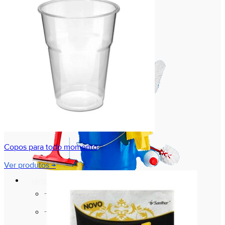
Copos para todo momento
Ver produtos →
PAPEL E PAPELÃO
Bandejas de Papelão
Bandejas de Papelão Laminadas