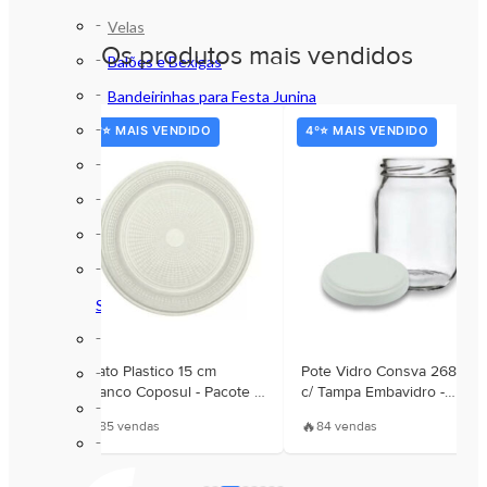
Velas
Os produtos mais vendidos
Balões e Bexigas
Bandeirinhas para Festa Junina
Bandejas em Acrílico
3º⭐ MAIS VENDIDO
4º⭐ MAIS VENDIDO
Bandejas Plásticas
Copos de Acrílico
Decoração
Forminhas de Papel para Doces e
Salgados
Papel de Bala, Trufa e Bombom
astico
Prato Plastico 15 cm
Pote Vidro Consva 268 ml
Pratos em Acrílico
Branco Coposul - Pacote c/
c/ Tampa Embavidro -
Pratos Plásticos
010 Unidades
Unidade
🔥
🔥
85 vendas
84 vendas
Velas