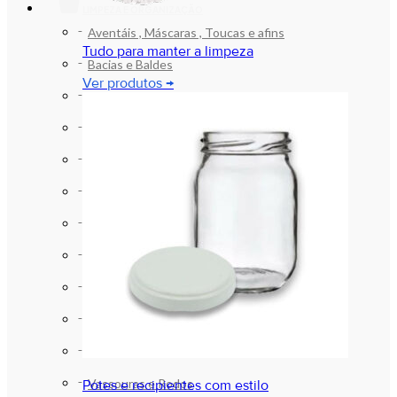
LIMPEZA E ORGANIZAÇÃO
Aventáis , Máscaras , Toucas e afins
Tudo para manter a limpeza
Bacias e Baldes
Ver produtos →
Cestos e Lixeiras
Cestos e Lixeiras com Pedal
Luvas
Papel Higiênico
Produtos de Higiene
Produtos de Limpeza
Sabonetes e Assépticos (Alcool)
Sacos para Lixo
Sinalização
Vassouras e Rodos
Potes e recipientes com estilo