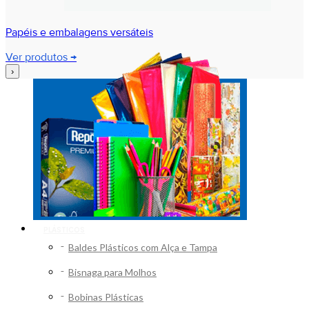
Papéis e embalagens versáteis
Ver produtos →
›
PLÁSTICOS
Baldes Plásticos com Alça e Tampa
Bisnaga para Molhos
Bobinas Plásticas