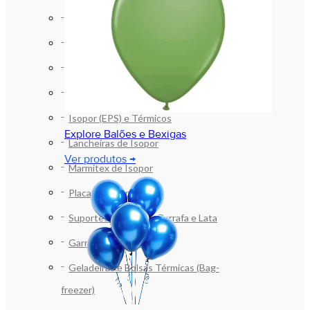
Bandejas de Isopor EPS
Caixas de Isopor EPS
Copos e Potes Térmicos em Isopor
Discos de Isopor
Isopor (EPS) e Térmicos
Explore Balões e Bexigas
Lancheiras de Isopor
Ver produtos →
Marmitex de Isopor
Placas de Isopor EPS
Suportes em Isopor Garrafa e Lata
Garrafas Térmicas
Geladeiras e Bolsas Térmicas (Bag-
freezer)