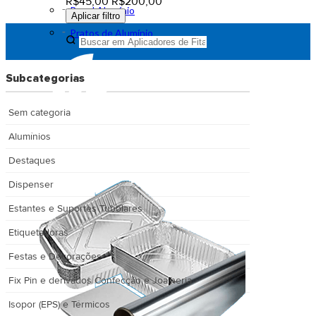
R$45,00
R$200,00
Papel Alumínio
Aplicar filtro
Pratos de Alumínio
Subcategorias
Sem categoria
Alumínios
Destaques
Dispenser
Estantes e Suportes Tubolares
Etiquetadoras
Festas e Decorações
Fix Pin e derivados Confecção e Joalheria
Isopor (EPS) e Térmicos