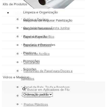
Kits de Produtos
Limpeza e Organização
FESTAS DECORAÇÕES
Balões e Bexigas
Maquinas de Arquear Paletização
Bandeirinhas para Festa Junina
Maquinas Seladoras
Bandejas em Acrílico
Papel e Papelão
Papelaria e Presentes
Bandejas Plásticas
Plásticos
Copos de Acrílico
Promoções
Decoração
Suportes
Forminhas de Papel para Doces e
Vidros e Madeiras
Salgados
Papel de Bala, Trufa e Bombom
Pratos em Acrílico
Pratos Plásticos