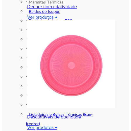
Marmitas Térmicas
Decore com criatividade
Baldes de Isopor
Ver produtos →
Bandejas de Isopor EPS
Caixas de Isopor EPS
Copos e Potes Térmicos em Isopor
Discos de Isopor
Isopor (EPS) e Térmicos
Lancheiras de Isopor
Marmitex de Isopor
Placas de Isopor EPS
Suportes em Isopor Garrafa e Lata
Garrafas Térmicas
Geladeiras e Bolsas Térmicas (Bag-
Descartáveis de qualidade
freezer)
Ver produtos →