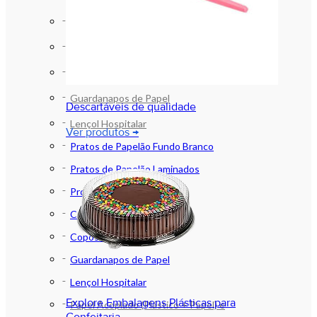
Produtos no Atacado
Caixas de Pizza
Copos de Papel
Guardanapos de Papel
Descartáveis de qualidade
Lençol Hospitalar
Ver produtos →
Pratos de Papelão Fundo Branco
Pratos de Papelão Laminados
Produtos no Atacado
Caixas de Pizza
Copos de Papel
Guardanapos de Papel
Lençol Hospitalar
Explore Embalagens Plásticas para
Papel Acoplado (Plástico + Papel) e
Confeitaria