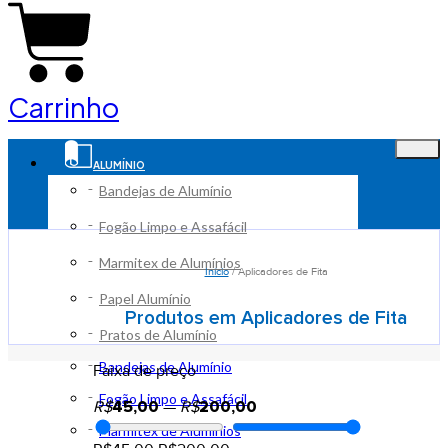
Carrinho
ALUMÍNIO
Bandejas de Alumínio
Fogão Limpo e Assafácil
Marmitex de Alumínios
Início
/ Aplicadores de Fita
Papel Alumínio
Produtos em Aplicadores de Fita
Pratos de Alumínio
Bandejas de Alumínio
Faixa de preço
Fogão Limpo e Assafácil
R$
45,00
—
R$
200,00
Marmitex de Alumínios