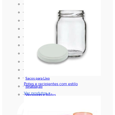
Aventáis , Máscaras , Toucas e afins
Bacias e Baldes
Cestos e Lixeiras
Cestos e Lixeiras com Pedal
Luvas
Papel Higiênico
Produtos de Higiene
Produtos de Limpeza
Sabonetes e Assépticos (Alcool)
Sacos para Lixo
Potes e recipientes com estilo
Sinalização
Ver produtos →
Vassouras e Rodos