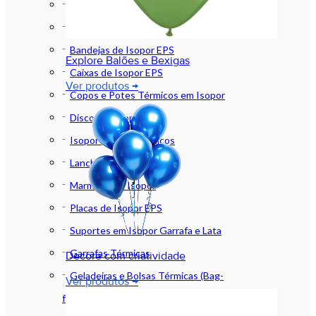
Marmitas Térmicas
Baldes de Isopor
Bandejas de Isopor EPS
Explore Balões e Bexigas
Caixas de Isopor EPS
Ver produtos →
Copos e Potes Térmicos em Isopor
Discos de Isopor
Isopor (EPS) e Térmicos
Lancheiras de Isopor
Marmitex de Isopor
Placas de Isopor EPS
Suportes em Isopor Garrafa e Lata
Garrafas Térmicas
Decore com criatividade
Geladeiras e Bolsas Térmicas (Bag-
Ver produtos →
freezer)