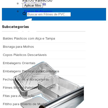
R$7,00
R$990,00
Papel Alumínio
Aplicar filtro
Pratos de Alumínio
Subcategorias
Baldes Plásticos com Alça e Tampa
Bisnaga para Molhos
Copos Plásticos Descartáveis
Embalagens Orientais
Embalagens Plásticas para Confeitaria
Fechos, Lacres e Abraçadeiras
Filmes Stretch Palletização
Fitas para Arqueação
Fitilho para Enxerto de Mudas