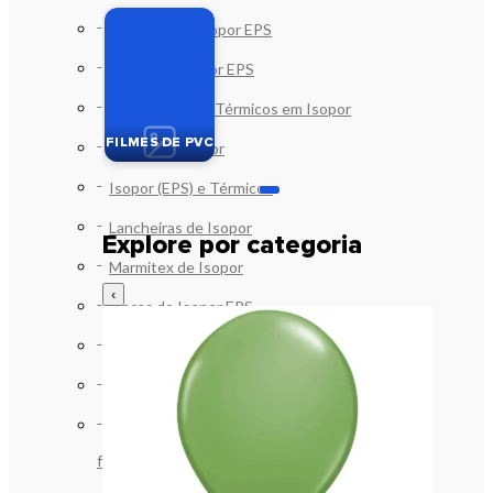
Bandejas de Isopor EPS
Caixas de Isopor EPS
Copos e Potes Térmicos em Isopor
FILMES DE PVC
Discos de Isopor
Isopor (EPS) e Térmicos
Lancheiras de Isopor
Explore por categoria
Marmitex de Isopor
‹
Placas de Isopor EPS
Suportes em Isopor Garrafa e Lata
Garrafas Térmicas
Geladeiras e Bolsas Térmicas (Bag-
freezer)