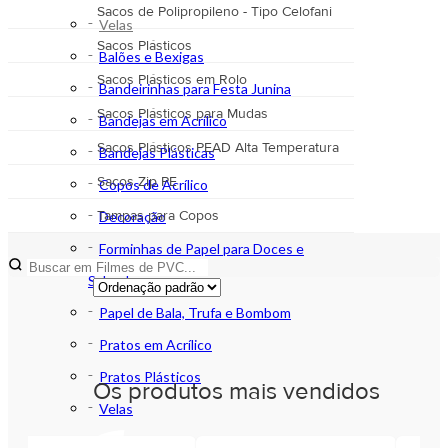
Sacos de Polipropileno - Tipo Celofani
Velas
Sacos Plásticos
Balões e Bexigas
Sacos Plásticos em Rolo
Bandeirinhas para Festa Junina
Sacos Plásticos para Mudas
Bandejas em Acrílico
Sacos Plásticos PEAD Alta Temperatura
Bandejas Plásticas
Sacos Zip PE
Copos de Acrílico
Tampas para Copos
Decoração
Forminhas de Papel para Doces e
Salgados
Papel de Bala, Trufa e Bombom
Pratos em Acrílico
Pratos Plásticos
Os produtos mais vendidos
Velas