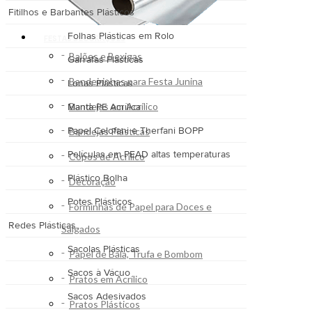
Fitilhos e Barbantes Plásticos
Folhas Plásticas em Rolo
FESTAS DECORAÇÕES
Balões e Bexigas
Garrafas Plásticas
Bandeirinhas para Festa Junina
Lonas Plásticas
Bandejas em Acrílico
Manta PE Acrílica
Papel Celofani e Therfani BOPP
Bandejas Plásticas
Películas em PEAD altas temperaturas
Copos de Acrílico
Plástico Bolha
Decoração
Potes Plásticos
Forminhas de Papel para Doces e
Redes Plásticas
Salgados
Sacolas Plásticas
Papel de Bala, Trufa e Bombom
Sacos à Vácuo
Pratos em Acrílico
Sacos Adesivados
Pratos Plásticos