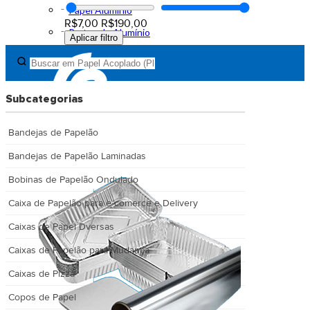
Papel Alumínio
R$7,00
R$190,00
Pratos de Alumínio
Aplicar filtro
Subcategorias
Bandejas de Papelão
Bandejas de Papelão Laminadas
Bobinas de Papelão Ondulado
Caixa de Papelão para e-comerce e Delivery
Caixas de Papel Dversas
Caixas de Papelão para Mudança
Caixas de Pizza
Copos de Papel