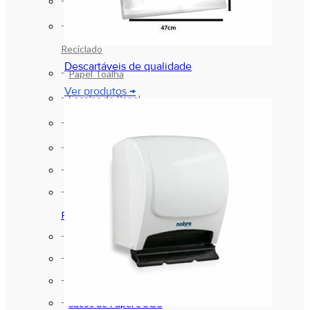
Papel Strong HD STR
Sacos de Papel Strong HD Branco
Reciclado
Descartáveis de qualidade
Papel Toalha
Ver produtos →
Sacolas de Papel
Sacos de Papel Branco Monolúcido
Sacos de Papel e SOS
Papel Strong HD STR
Sacos de Papel Strong HD Branco
Reciclado
Papel Toalha
Sacolas de Papel
Sacos de Papel Branco Monolúcido
Sacos de Papel e SOS