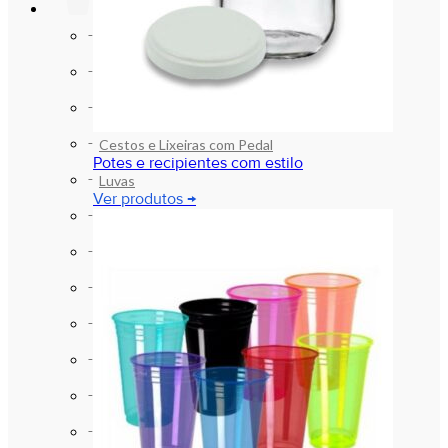
LIMPEZA E ORGANIZAÇÃO
Aventáis , Máscaras , Toucas e afins
Bacias e Baldes
Cestos e Lixeiras
Cestos e Lixeiras com Pedal
Potes e recipientes com estilo
Luvas
Ver produtos →
Papel Higiênico
Produtos de Higiene
Produtos de Limpeza
Sabonetes e Assépticos (Alcool)
Sacos para Lixo
Sinalização
Vassouras e Rodos