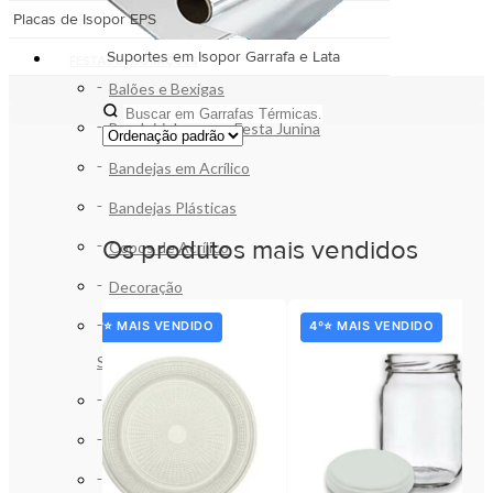
Placas de Isopor EPS
Suportes em Isopor Garrafa e Lata
FESTAS DECORAÇÕES
Balões e Bexigas
Bandeirinhas para Festa Junina
Bandejas em Acrílico
Bandejas Plásticas
Os produtos mais vendidos
Copos de Acrílico
Decoração
Forminhas de Papel para Doces e
3º⭐ MAIS VENDIDO
4º⭐ MAIS VENDIDO
Salgados
Papel de Bala, Trufa e Bombom
Pratos em Acrílico
Pratos Plásticos