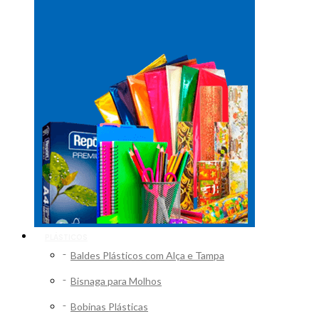
PLÁSTICOS
Baldes Plásticos com Alça e Tampa
Bisnaga para Molhos
Bobinas Plásticas