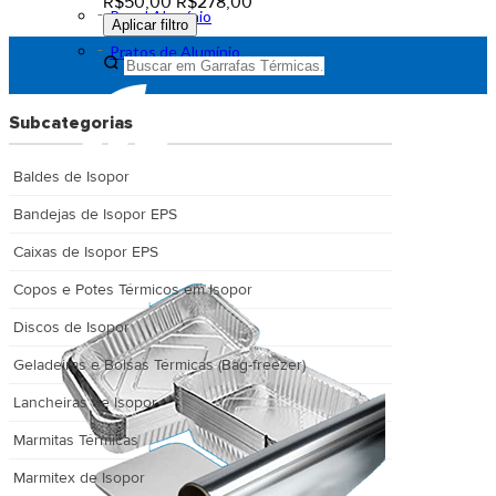
R$50,00
R$278,00
Papel Alumínio
Aplicar filtro
Pratos de Alumínio
Subcategorias
Baldes de Isopor
Bandejas de Isopor EPS
Caixas de Isopor EPS
Copos e Potes Térmicos em Isopor
Discos de Isopor
Geladeiras e Bolsas Térmicas (Bag-freezer)
Lancheiras de Isopor
Marmitas Térmicas
Marmitex de Isopor