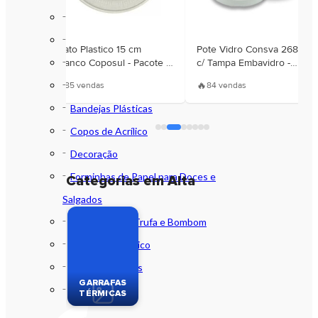
Velas
Balões e Bexigas
astico
Prato Plastico 15 cm
Pote Vidro Consva 268 ml
Bandeirinhas para Festa Junina
Branco Coposul - Pacote c/
c/ Tampa Embavidro -
010 Unidades
Unidade
Bandejas em Acrílico
🔥
🔥
85 vendas
84 vendas
Bandejas Plásticas
Copos de Acrílico
Decoração
Forminhas de Papel para Doces e
Categorias em Alta
Salgados
Papel de Bala, Trufa e Bombom
Pratos em Acrílico
Pratos Plásticos
GARRAFAS
Velas
TÉRMICAS