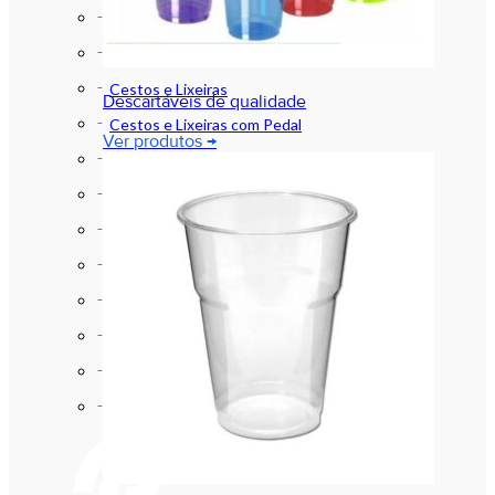
Aventáis , Máscaras , Toucas e afins
Bacias e Baldes
Cestos e Lixeiras
Descartáveis de qualidade
Cestos e Lixeiras com Pedal
Ver produtos →
Luvas
Papel Higiênico
Produtos de Higiene
Produtos de Limpeza
Sabonetes e Assépticos (Alcool)
Sacos para Lixo
Sinalização
Vassouras e Rodos