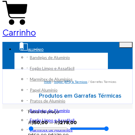
Carrinho
ALUMÍNIO
Bandejas de Alumínio
Fogão Limpo e Assafácil
Marmitex de Alumínios
Início
/
Isopor (EPS) e Térmicos
/ Garrafas Térmicas
Papel Alumínio
Produtos em Garrafas Térmicas
Pratos de Alumínio
Bandejas de Alumínio
Faixa de preço
Fogão Limpo e Assafácil
R$
50,00
—
R$
278,00
Marmitex de Alumínios