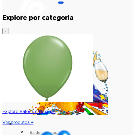
Explore por categoria
‹
Explore Balões e Bexigas
Ver produtos →
ISOPOR
Baldes de Isopor