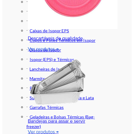
Marmitas Térmicas
Baldes de Isopor
Bandejas de Isopor EPS
Caixas de Isopor EPS
Descartáveis de qualidade
Copos e Potes Térmicos em Isopor
Ver produtos →
Discos de Isopor
Isopor (EPS) e Térmicos
Lancheiras de Isopor
Marmitex de Isopor
Placas de Isopor EPS
Suportes em Isopor Garrafa e Lata
Garrafas Térmicas
Geladeiras e Bolsas Térmicas (Bag-
Bandejas para assar e servir
freezer)
Ver produtos →