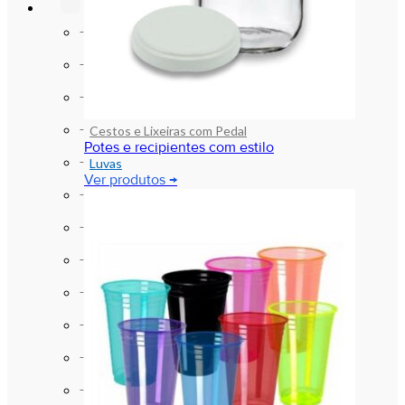
LIMPEZA E ORGANIZAÇÃO
Aventáis , Máscaras , Toucas e afins
Bacias e Baldes
Cestos e Lixeiras
Cestos e Lixeiras com Pedal
Potes e recipientes com estilo
Luvas
Ver produtos →
Papel Higiênico
Produtos de Higiene
Produtos de Limpeza
Sabonetes e Assépticos (Alcool)
Sacos para Lixo
Sinalização
Vassouras e Rodos