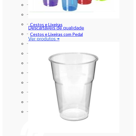
Aventáis , Máscaras , Toucas e afins
Bacias e Baldes
Cestos e Lixeiras
Descartáveis de qualidade
Cestos e Lixeiras com Pedal
Ver produtos →
Luvas
Papel Higiênico
Produtos de Higiene
Produtos de Limpeza
Sabonetes e Assépticos (Alcool)
Sacos para Lixo
Sinalização
Vassouras e Rodos