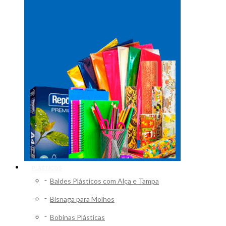
PLÁSTICOS
Baldes Plásticos com Alça e Tampa
Bisnaga para Molhos
Bobinas Plásticas