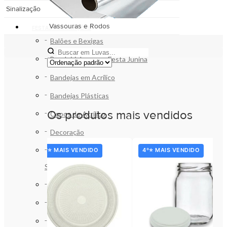
Sinalização
Vassouras e Rodos
FESTAS DECORAÇÕES
Balões e Bexigas
Bandeirinhas para Festa Junina
Bandejas em Acrílico
Bandejas Plásticas
Os produtos mais vendidos
Copos de Acrílico
Decoração
Forminhas de Papel para Doces e
3º⭐ MAIS VENDIDO
4º⭐ MAIS VENDIDO
Salgados
Papel de Bala, Trufa e Bombom
Pratos em Acrílico
Pratos Plásticos