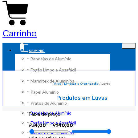
Carrinho
ALUMÍNIO
Bandejas de Alumínio
Fogão Limpo e Assafácil
Marmitex de Alumínios
Início
/
Limpeza e Organização
/ Luvas
Papel Alumínio
Produtos em Luvas
Pratos de Alumínio
Bandejas de Alumínio
Faixa de preço
Fogão Limpo e Assafácil
R$
4,00
—
R$
40,00
Marmitex de Alumínios