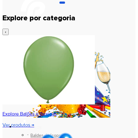
Explore por categoria
‹
Explore Balões e Bexigas
Ver produtos →
ISOPOR
Baldes de Isopor