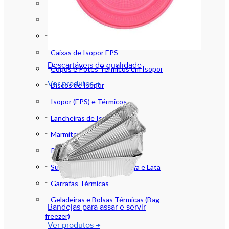
Marmitas Térmicas
Baldes de Isopor
Bandejas de Isopor EPS
Caixas de Isopor EPS
Descartáveis de qualidade
Copos e Potes Térmicos em Isopor
Ver produtos →
Discos de Isopor
Isopor (EPS) e Térmicos
Lancheiras de Isopor
Marmitex de Isopor
Placas de Isopor EPS
Suportes em Isopor Garrafa e Lata
Garrafas Térmicas
Geladeiras e Bolsas Térmicas (Bag-
Bandejas para assar e servir
freezer)
Ver produtos →