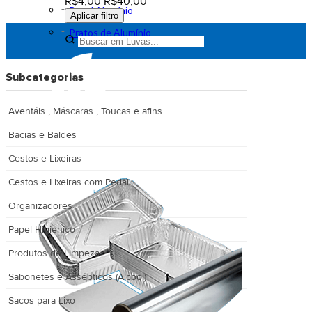
R$4,00
R$40,00
Papel Alumínio
Aplicar filtro
Pratos de Alumínio
Subcategorias
Aventáis , Máscaras , Toucas e afins
Bacias e Baldes
Cestos e Lixeiras
Cestos e Lixeiras com Pedal
Organizadores
Papel Higiênico
Produtos de Limpeza
Sabonetes e Assépticos (Alcool)
Sacos para Lixo