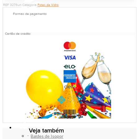
REF
3276un
Categoria
Potes de Vidro
Formas de pagamento
Cartão de crédito
ISOPOR
Veja também
Baldes de Isopor