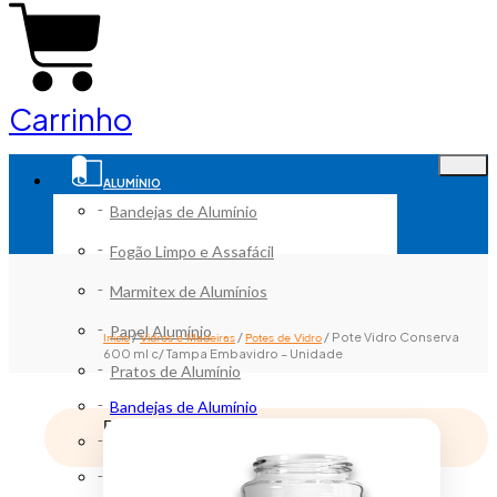
Carrinho
ALUMÍNIO
Bandejas de Alumínio
Fogão Limpo e Assafácil
Marmitex de Alumínios
Papel Alumínio
/
/
/ Pote Vidro Conserva
Início
Vidros e Madeiras
Potes de Vidro
600 ml c/ Tampa Embavidro – Unidade
Pratos de Alumínio
Bandejas de Alumínio
Remove from Wishlist
Fogão Limpo e Assafácil
Adicionar a lista de desejos
Marmitex de Alumínios