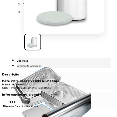
Papel Alumínio
Pratos de Alumínio
Descrição
Informação adicional
Descrição
Pote Vidro Conserva 600 ml c/ Tampa
Marca : Embavidro
OBS* : Imagens Meramente Ilustrativas
Informação adicional
Peso
0,36 kg
Dimensões
9 × 9 × 14 cm