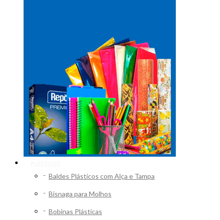
PLÁSTICOS
Baldes Plásticos com Alça e Tampa
Bisnaga para Molhos
Bobinas Plásticas