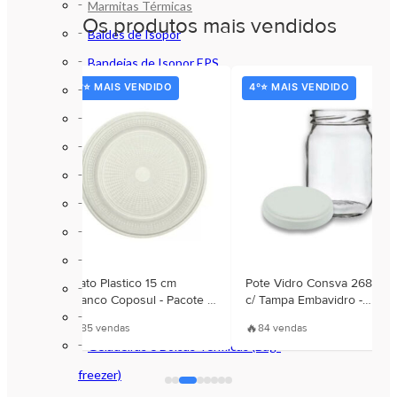
Marmitas Térmicas
Os produtos mais vendidos
Baldes de Isopor
Bandejas de Isopor EPS
3º⭐ MAIS VENDIDO
4º⭐ MAIS VENDIDO
Caixas de Isopor EPS
Copos e Potes Térmicos em Isopor
Discos de Isopor
Isopor (EPS) e Térmicos
Lancheiras de Isopor
Marmitex de Isopor
Placas de Isopor EPS
astico
Prato Plastico 15 cm
Pote Vidro Consva 268 ml
Suportes em Isopor Garrafa e Lata
Branco Coposul - Pacote c/
c/ Tampa Embavidro -
010 Unidades
Unidade
Garrafas Térmicas
🔥
🔥
85 vendas
84 vendas
Geladeiras e Bolsas Térmicas (Bag-
freezer)