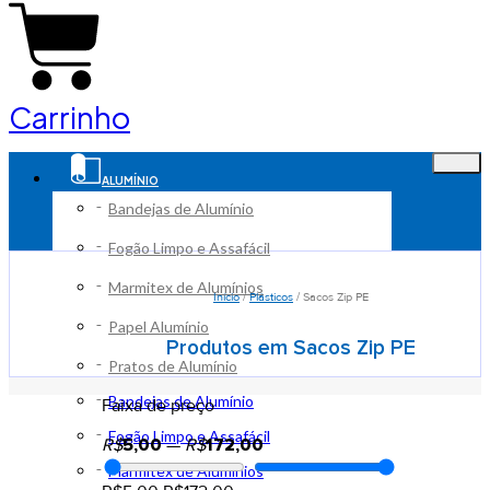
Carrinho
ALUMÍNIO
Bandejas de Alumínio
Fogão Limpo e Assafácil
Marmitex de Alumínios
Início
/
Plásticos
/ Sacos Zip PE
Papel Alumínio
Produtos em Sacos Zip PE
Pratos de Alumínio
Bandejas de Alumínio
Faixa de preço
Fogão Limpo e Assafácil
R$
5,00
—
R$
172,00
Marmitex de Alumínios