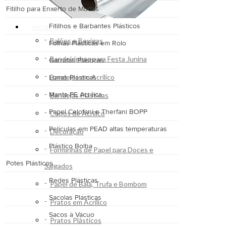
Fitilho para Enxerto de Mudas
Fitilhos e Barbantes Plásticos
FESTAS DECORAÇÕES
Balões e Bexigas
Folhas Plásticas em Rolo
Bandeirinhas para Festa Junina
Garrafas Plásticas
Bandejas em Acrílico
Lonas Plásticas
Manta PE Acrílica
Bandejas Plásticas
Papel Celofani e Therfani BOPP
Copos de Acrílico
Películas em PEAD altas temperaturas
Decoração
Plástico Bolha
Forminhas de Papel para Doces e
Potes Plásticos
Salgados
Redes Plásticas
Papel de Bala, Trufa e Bombom
Sacolas Plásticas
Pratos em Acrílico
Sacos à Vácuo
Pratos Plásticos