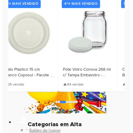
3º⭐ MAIS VENDIDO
4º⭐ MAIS VENDIDO
5º⭐ 
Prato Plastico 15 cm
Pote Vidro Consva 268 ml
Copo 
Branco Coposul - Pacote c/
c/ Tampa Embavidro -
Branc
010 Unidades
Unidade
Cent
🔥
🔥
🔥
85 vendas
84 vendas
80 
ISOPOR
Categorias em Alta
Baldes de Isopor