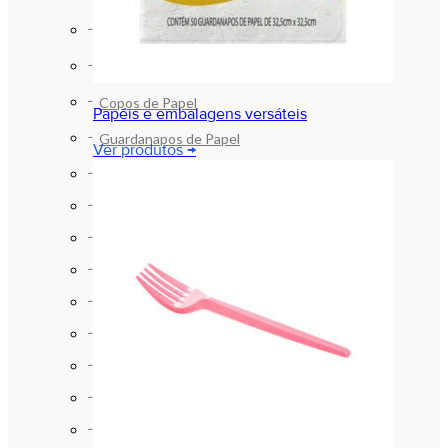
Produtos no Atacado
Caixas de Pizza
Copos de Papel
Papéis e embalagens versáteis
Guardanapos de Papel
Ver produtos →
Lençol Hospitalar
Pratos de Papelão Fundo Branco
Pratos de Papelão Laminados
Produtos no Atacado
Caixas de Pizza
Copos de Papel
Guardanapos de Papel
Lençol Hospitalar
Papel Acoplado (Plástico + Papel) e