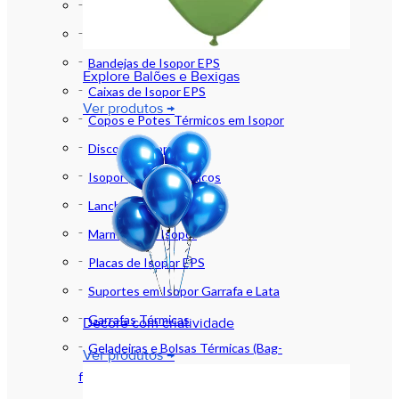
Marmitas Térmicas
Baldes de Isopor
Bandejas de Isopor EPS
Explore Balões e Bexigas
Caixas de Isopor EPS
Ver produtos →
Copos e Potes Térmicos em Isopor
Discos de Isopor
Isopor (EPS) e Térmicos
Lancheiras de Isopor
Marmitex de Isopor
Placas de Isopor EPS
Suportes em Isopor Garrafa e Lata
Garrafas Térmicas
Decore com criatividade
Geladeiras e Bolsas Térmicas (Bag-
Ver produtos →
freezer)