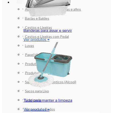
LIMPEZA E ORGANIZAÇÃO
Aventáis , Máscaras , Toucas e afins
Bacias e Baldes
Cestos e Lixeiras
Bandejas para assar e servir
Cestos e Lixeiras com Pedal
Ver produtos →
Luvas
Papel Higiênico
Produtos de Higiene
Produtos de Limpeza
Sabonetes e Assépticos (Alcool)
Sacos para Lixo
Sinalização
Tudo para manter a limpeza
Vassouras e Rodos
Ver produtos →