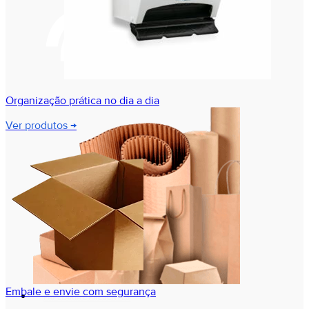
Organização prática no dia a dia
Ver produtos →
Embale e envie com segurança
PAPELARIA E PRESENTES