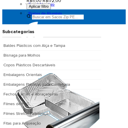
R$5,00
R$172,00
Papel Alumínio
Aplicar filtro
Pratos de Alumínio
Subcategorias
Baldes Plásticos com Alça e Tampa
Bisnaga para Molhos
Copos Plásticos Descartáveis
Embalagens Orientais
Embalagens Plásticas para Confeitaria
Fechos, Lacres e Abraçadeiras
Filmes de PVC
Filmes Stretch Palletização
Fitas para Arqueação