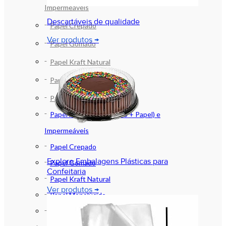
Impermeáveis
Descartáveis de qualidade
Papel Crepado
Ver produtos →
Papel Gomado
Papel Kraft Natural
Papel Monolúcido
Papel Strong
Papel Acoplado (Plástico + Papel) e
Impermeáveis
Papel Crepado
Explore Embalagens Plásticas para
Papel Gomado
Confeitaria
Papel Kraft Natural
Ver produtos →
Papel Monolúcido
Papel Strong