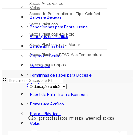
Sacos Adesivados
Velas
Sacos de Polipropileno - Tipo Celofani
Balões e Bexigas
Sacos Plásticos
Bandeirinhas para Festa Junina
Sacos Plásticos em Rolo
Bandejas em Acrílico
Sacos Plásticos para Mudas
Bandejas Plásticas
Sacos Plásticos PEAD Alta Temperatura
Copos de Acrílico
Tampas para Copos
Decoração
Forminhas de Papel para Doces e
Salgados
Papel de Bala, Trufa e Bombom
Pratos em Acrílico
Pratos Plásticos
Os produtos mais vendidos
Velas