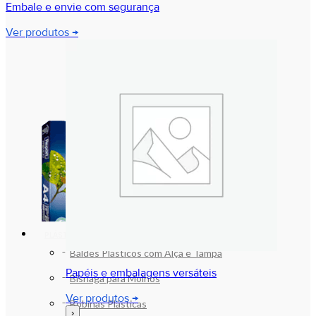
Embale e envie com segurança
Ver produtos →
PLÁSTICOS
Baldes Plásticos com Alça e Tampa
Papéis e embalagens versáteis
Bisnaga para Molhos
Ver produtos →
Bobinas Plásticas
›