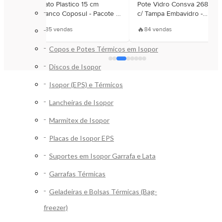
astico
Prato Plastico 15 cm
Pote Vidro Consva 268 ml
Bandejas de Isopor EPS
Branco Coposul - Pacote c/
c/ Tampa Embavidro -
010 Unidades
Unidade
🔥
🔥
85 vendas
84 vendas
Caixas de Isopor EPS
Copos e Potes Térmicos em Isopor
Discos de Isopor
Isopor (EPS) e Térmicos
Lancheiras de Isopor
Marmitex de Isopor
Placas de Isopor EPS
Suportes em Isopor Garrafa e Lata
Garrafas Térmicas
Geladeiras e Bolsas Térmicas (Bag-
freezer)