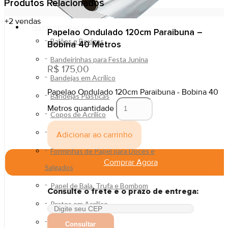
Produtos Relacionados
+2
vendas
FESTAS DECORAÇÕES
Papelao Ondulado 120cm Paraibuna –
Balões e Bexigas
Bobina 40 Metros
Bandeirinhas para Festa Junina
R$
175,00
Bandejas em Acrílico
Papelao Ondulado 120cm Paraibuna - Bobina 40
Bandejas Plásticas
Metros quantidade
Copos de Acrílico
Decoração
Adicionar ao carrinho
Forminhas de Papel para Doces e
Comprar Agora
Salgados
Papel de Bala, Trufa e Bombom
Consulte o frete e o prazo de entrega:
Pratos em Acrílico
Pratos Plásticos
Consultar