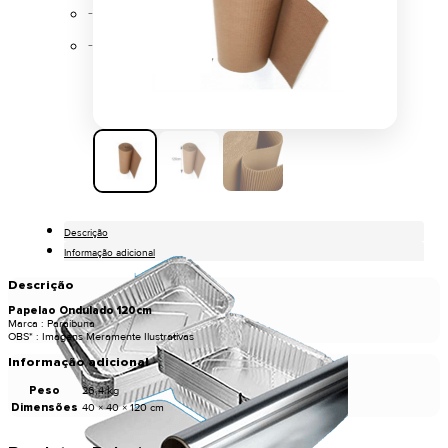
Papel Alumínio
Pratos de Alumínio
Descrição
Informação adicional
Descrição
Papelao Ondulado 120cm
Marca : Paraibuna
OBS* : Imagens Meramente Ilustrativas
Informação adicional
Peso
26,4 kg
Dimensões
40 × 40 × 120 cm