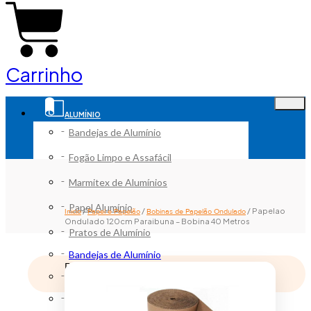
Carrinho
ALUMÍNIO
Bandejas de Alumínio
Fogão Limpo e Assafácil
Marmitex de Alumínios
Papel Alumínio
/
/
/ Papelao
Início
Papel e Papelão
Bobinas de Papelão Ondulado
Ondulado 120cm Paraibuna – Bobina 40 Metros
Pratos de Alumínio
Bandejas de Alumínio
Remove from Wishlist
Fogão Limpo e Assafácil
Adicionar a lista de desejos
Marmitex de Alumínios