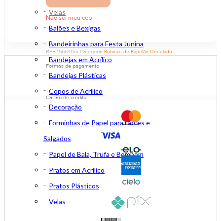
Velas
Não sei meu cep
Balões e Bexigas
Bandeirinhas para Festa Junina
REF
15bb40m
Categoria
Bobinas de Papelão Ondulado
Bandejas em Acrílico
Formas de pagamento
Bandejas Plásticas
Copos de Acrílico
Cartão de crédito
Decoração
Forminhas de Papel para Doces e
Salgados
Papel de Bala, Trufa e Bombom
Pratos em Acrílico
Pratos Plásticos
Velas