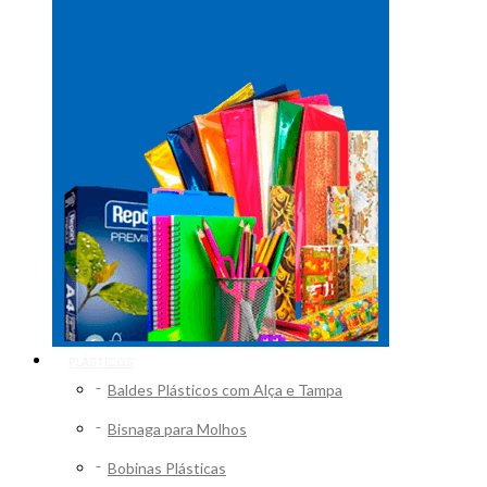
PLÁSTICOS
Baldes Plásticos com Alça e Tampa
Bisnaga para Molhos
Bobinas Plásticas