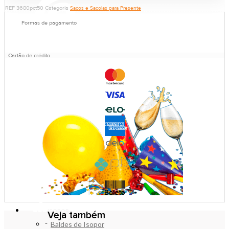
REF
3680pct50
Categoria
Sacos e Sacolas para Presente
Formas de pagamento
Cartão de crédito
ISOPOR
Veja também
Baldes de Isopor