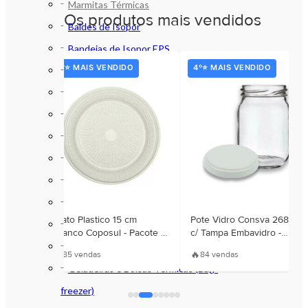
Marmitas Térmicas
Os produtos mais vendidos
Baldes de Isopor
Bandejas de Isopor EPS
3º⭐ MAIS VENDIDO
4º⭐ MAIS VENDIDO
Caixas de Isopor EPS
Copos e Potes Térmicos em Isopor
Discos de Isopor
Isopor (EPS) e Térmicos
Lancheiras de Isopor
Marmitex de Isopor
Placas de Isopor EPS
astico
Prato Plastico 15 cm
Pote Vidro Consva 268 ml
Suportes em Isopor Garrafa e Lata
Branco Coposul - Pacote c/
c/ Tampa Embavidro -
010 Unidades
Unidade
Garrafas Térmicas
🔥
🔥
85 vendas
84 vendas
Geladeiras e Bolsas Térmicas (Bag-
freezer)