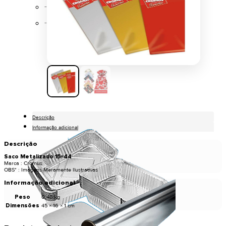
Papel Alumínio
Pratos de Alumínio
Descrição
Informação adicional
Descrição
Saco Metalizado 15×44
Marca : Cromus
OBS* : Imagens Meramente Ilustrativas
Informação adicional
Peso
0,48 kg
Dimensões
45 × 16 × 1 cm