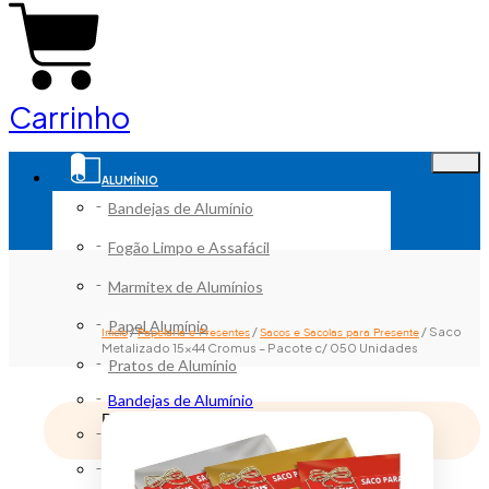
Carrinho
ALUMÍNIO
Bandejas de Alumínio
Fogão Limpo e Assafácil
Marmitex de Alumínios
Papel Alumínio
/
/
/ Saco
Início
Papelaria e Presentes
Sacos e Sacolas para Presente
Metalizado 15×44 Cromus – Pacote c/ 050 Unidades
Pratos de Alumínio
Bandejas de Alumínio
Remove from Wishlist
Fogão Limpo e Assafácil
Adicionar a lista de desejos
Marmitex de Alumínios