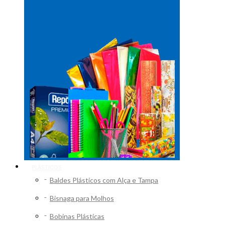
PLÁSTICOS
Baldes Plásticos com Alça e Tampa
Bisnaga para Molhos
Bobinas Plásticas